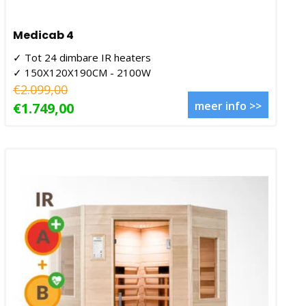
Medicab 4
✓ Tot 24 dimbare IR heaters
✓ 150X120X190CM - 2100W
€2.099,00
meer info >>
€1.749,00