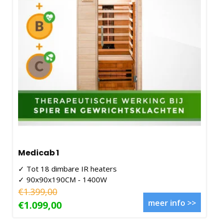
Medicab 1
✓ Tot 18 dimbare IR heaters
✓ 90x90x190CM - 1400W
€1.399,00
meer info >>
€1.099,00