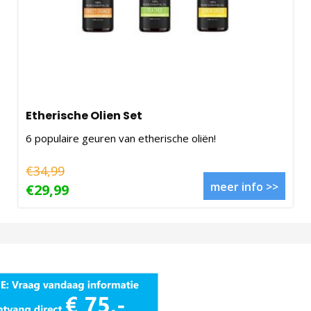
Etherische Olien Set
6 populaire geuren van etherische oliën!
€34,99
meer info >>
€29,99