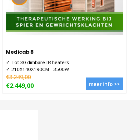
Medicab 8
✓ Tot 30 dimbare IR heaters
✓ 210X140X190CM - 3500W
€3.249,00
meer info >>
€2.449,00