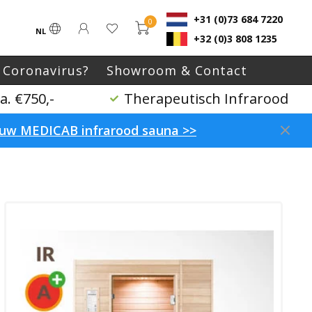
+31 (0)73 684 7220
0
NL
+32 (0)3 808 1235
 Coronavirus?
Showroom & Contact
. €750,-
Therapeutisch Infrarood
p uw MEDICAB infrarood sauna >>