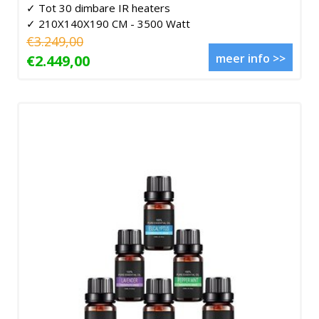
✓ Tot 30 dimbare IR heaters
✓ 210X140X190 CM - 3500 Watt
€3.249,00
meer info >>
€2.449,00