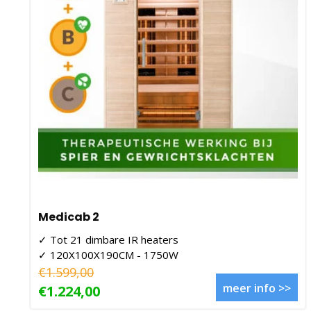
Medicab 2
✓ Tot 21 dimbare IR heaters
✓ 120X100X190CM - 1750W
€1.599,00
meer info >>
€1.224,00