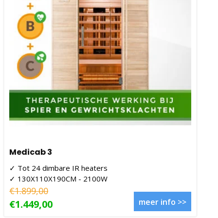
Medicab 3
✓ Tot 24 dimbare IR heaters
✓ 130X110X190CM - 2100W
€1.899,00
meer info >>
€1.449,00