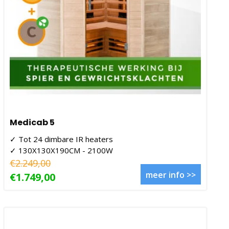
Medicab 5
✓ Tot 24 dimbare IR heaters
✓ 130X130X190CM - 2100W
€2.249,00
meer info >>
€1.749,00