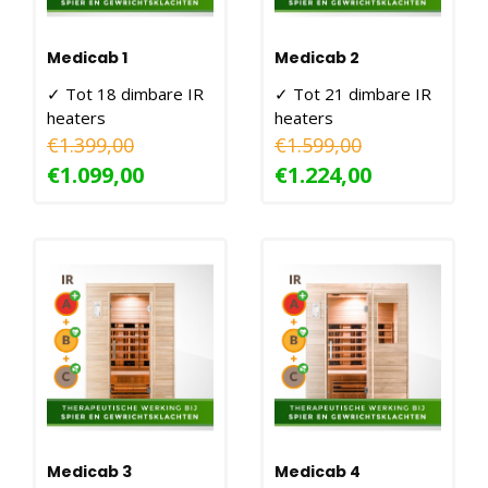
Medicab 1
Medicab 2
✓ Tot 18 dimbare IR
✓ Tot 21 dimbare IR
heaters
heaters
✓ 90x90x190CM -
✓ 120X100X190CM -
€1.399,00
€1.599,00
1400W
1750W
€1.099,00
€1.224,00
Medicab 3
Medicab 4