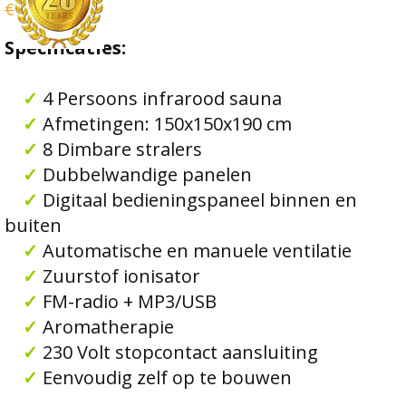
€2.599,00
Specificaties:
✓
4 Persoons infrarood sauna
✓
Afmetingen: 150x150x190 cm
✓
8 Dimbare stralers
✓
Dubbelwandige panelen
✓
Digitaal bedieningspaneel binnen en
buiten
✓
Automatische en manuele ventilatie
✓
Zuurstof ionisator
✓
FM-radio + MP3/USB
✓
Aromatherapie
✓
230 Volt stopcontact aansluiting
✓
Eenvoudig zelf op te bouwen