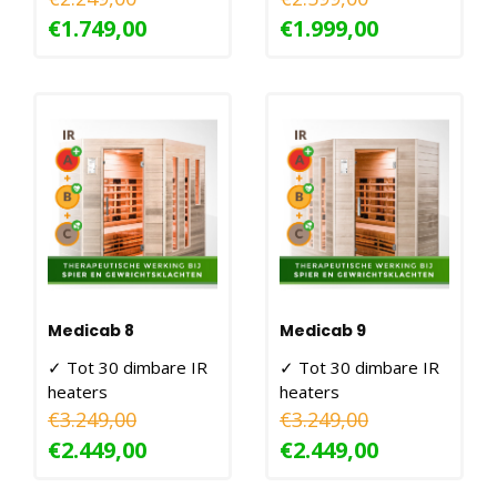
2100W
2800W
€1.749,00
€1.999,00
Medicab 8
Medicab 9
✓ Tot 30 dimbare IR
✓ Tot 30 dimbare IR
heaters
heaters
✓ 210X140X190CM -
✓ 210X140X190 CM -
€3.249,00
€3.249,00
3500W
3500 Watt
€2.449,00
€2.449,00