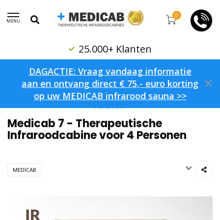
0
MENU
25.000+ Klanten
DAGACTIE: Vraag vandaag informatie
aan en ontvang direct € 75,- euro korting
op uw MEDICAB infrarood sauna >>
Home
/
Medicab 7 - Therapeutische Infraroodcabine voor 4
Personen
Medicab 7 - Therapeutische
Infraroodcabine voor 4 Personen
MEDICAB