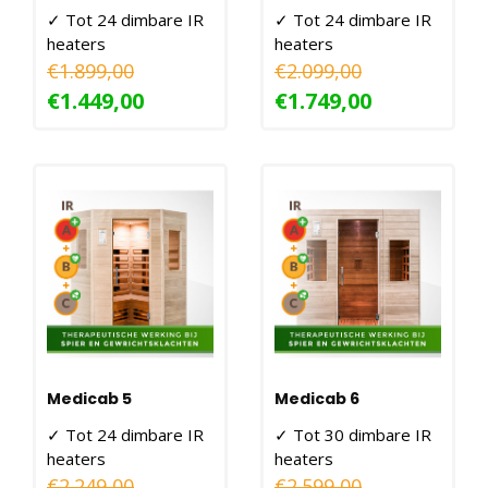
✓ Tot 24 dimbare IR
✓ Tot 24 dimbare IR
heaters
heaters
✓ 130X110X190CM -
✓ 150X120X190CM -
€1.899,00
€2.099,00
2100W
2100W
€1.449,00
€1.749,00
Medicab 5
Medicab 6
✓ Tot 24 dimbare IR
✓ Tot 30 dimbare IR
heaters
heaters
✓ 130X130X190CM -
✓ 180X120X190CM -
€2.249,00
€2.599,00