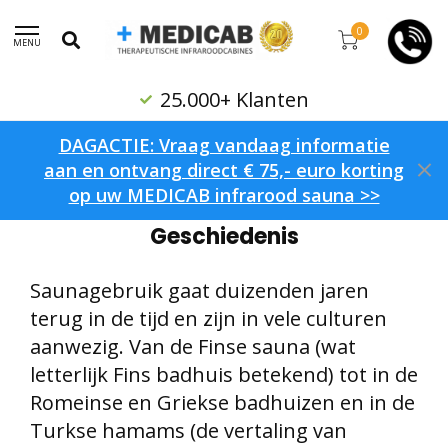
0
MENU
Reumatologisch Advies
DAGACTIE: Vraag vandaag informatie
aan en ontvang direct € 75,- euro korting
op uw MEDICAB infrarood sauna >>
Home
/
Geschiedenis
Geschiedenis
Saunagebruik gaat duizenden jaren
terug in de tijd en zijn in vele culturen
aanwezig. Van de Finse sauna (wat
letterlijk Fins badhuis betekend) tot in de
Romeinse en Griekse badhuizen en in de
Turkse hamams (de vertaling van