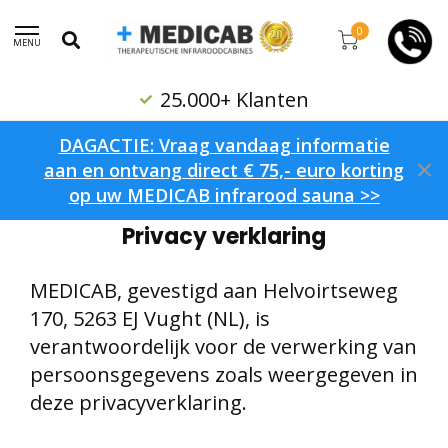
0
MENU
25.000+ Klanten
DAGACTIE: Vraag vandaag informatie
aan en ontvang direct € 75,- euro korting
op uw MEDICAB infrarood sauna >>
Home
/
Privacy verklaring
Privacy verklaring
MEDICAB, gevestigd aan Helvoirtseweg
170, 5263 EJ Vught (NL), is
verantwoordelijk voor de verwerking van
persoonsgegevens zoals weergegeven in
deze privacyverklaring.