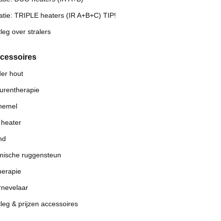
tie: TRIPLE heaters (IR A+B+C) TIP!
leg over stralers
ccessoires
er hout
urentherapie
hemel
 heater
nd
mische ruggensteun
erapie
rnevelaar
leg & prijzen accessoires