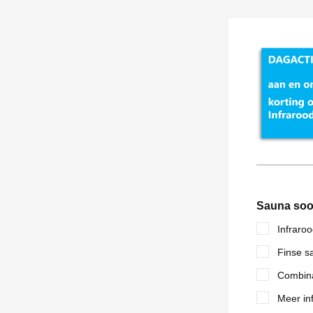
Sauna soo
Infraro
Finse s
Combina
Meer inf