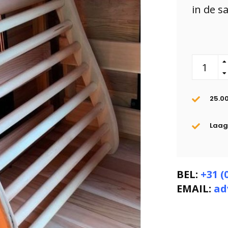
in de s
25.0
Laags
BEL:
+31 (
EMAIL:
ad