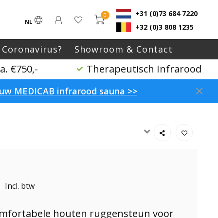
+31 (0)73 684 7220
0
NL
+32 (0)3 808 1235
 Coronavirus?
Showroom & Contact
. €750,-
Therapeutisch Infrarood
p uw MEDICAB infrarood sauna >>
Incl. btw
omfortabele houten ruggensteun voor