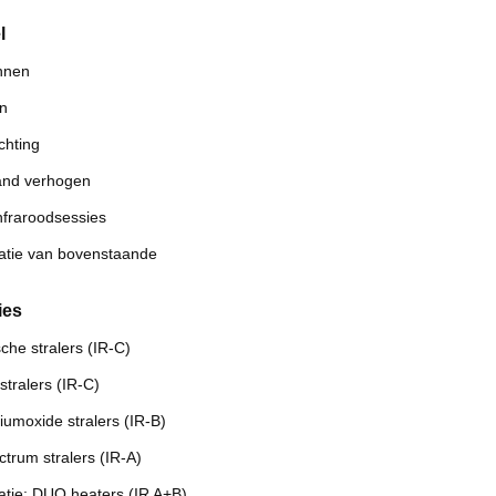
l
nnen
en
ichting
and verhogen
infraroodsessies
tie van bovenstaande
ies
che stralers (IR-C)
stralers (IR-C)
umoxide stralers (IR-B)
ctrum stralers (IR-A)
tie: DUO heaters (IR A+B)