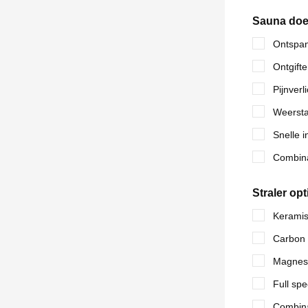
Sauna doe
Ontspa
Ontgift
Pijnverl
Weerst
Snelle 
Combina
Straler opt
Keramis
Carbon 
Magnesi
Full spe
Combina