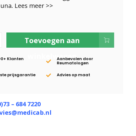
auna.
Lees meer >>
Toevoegen aan
winkelwagen
00+ Klanten
Aanbevolen door
Reumatologen
te prijsgarantie
Advies op maat
0)73 – 684 7220
vies@medicab.nl