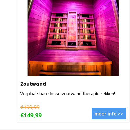
Zoutwand
Verplaatsbare losse zoutwand therapie rekken!
€199,99
meer info >>
€149,99