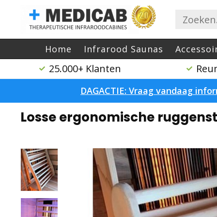
Home
Infrarood Saunas
Accessoi
25.000+ Klanten
Reum
DAGACTIE: Vraag vandaag inform
Home
/
Losse ergonomische ruggensteun
Losse ergonomische ruggens