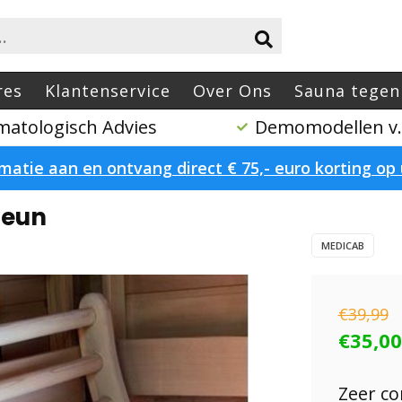
res
Klantenservice
Over Ons
Sauna tegen
atologisch Advies
Demomodellen v.a
atie aan en ontvang direct € 75,- euro korting o
teun
MEDICAB
€39,99
€35,00
Zeer c