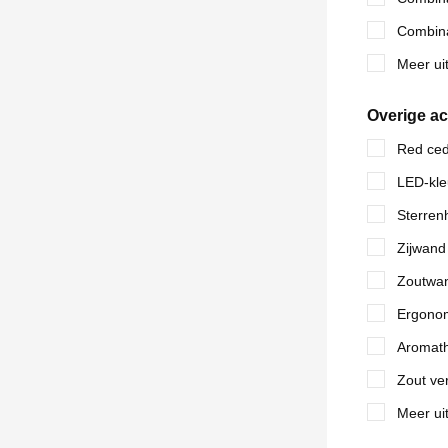
Combina
Meer uit
Overige a
Red ced
LED-kle
Sterren
Zijwand
Zoutwa
Ergono
Aromath
Zout ve
Meer uit