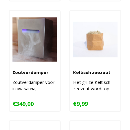
Zoutverdamper
Keltisch zeezout
Zoutverdamper voor
Het grijze Keltisch
in uw sauna,
zeezout wordt op
slaapkamer,
ambachtelijke wijze
woonkamer of op
en met de hand in de
€349,00
€9,99
kantoor...
zo..