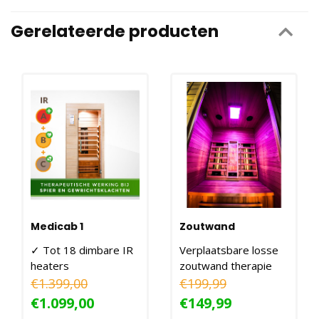
Gerelateerde producten
Medicab 1
Zoutwand
✓ Tot 18 dimbare IR
Verplaatsbare losse
heaters
zoutwand therapie
✓ 90x90x190CM -
rekken!
€1.399,00
€199,99
1400W
€1.099,00
€149,99