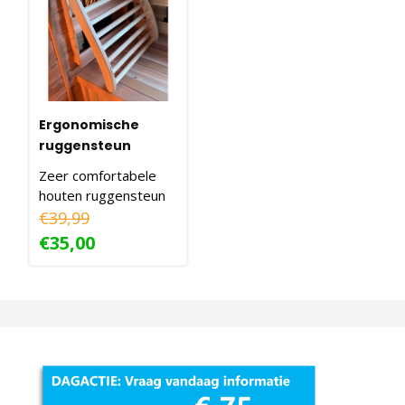
Ergonomische
ruggensteun
Zeer comfortabele
houten ruggensteun
voor in de sauna.
€39,99
€35,00