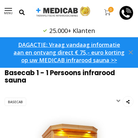
0
MENU
25.000+ Klanten
DAGACTIE: Vraag vandaag informatie
aan en ontvang direct € 75,- euro korting
op uw MEDICAB infrarood sauna >>
Home
/
Basecab 1 - 1 Persoons infrarood sauna
Basecab 1 - 1 Persoons infrarood
sauna
BASECAB