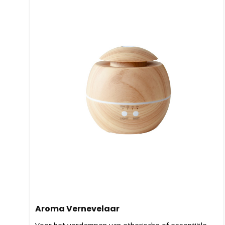
Aroma Vernevelaar
Voor het verdampen van etherische of essentiële