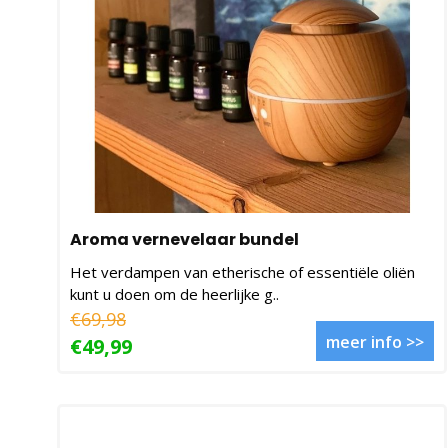
Aroma vernevelaar bundel
Het verdampen van etherische of essentiële oliën
kunt u doen om de heerlijke g..
€69,98
meer info >>
€49,99