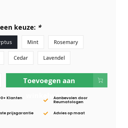
een keuze:
*
yptus
Mint
Rosemary
Cedar
Lavendel
Toevoegen aan
winkelwagen
00+ Klanten
Aanbevolen door
Reumatologen
te prijsgarantie
Advies op maat