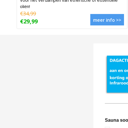
oliën!
€34,99
meer info >>
€29,99
Sauna soo