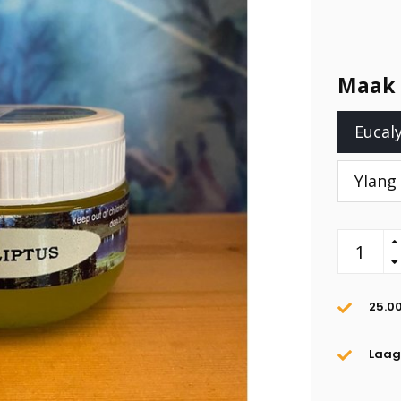
Maak 
Eucal
Ylang
25.0
Laags