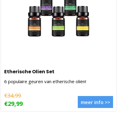
Etherische Olien Set
6 populaire geuren van etherische oliën!
€34,99
meer info >>
€29,99