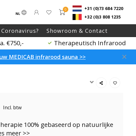
+31 (0)73 684 7220
0
NL
+32 (0)3 808 1235
 Coronavirus?
Showroom & Contact
. €750,-
Therapeutisch Infrarood
p uw MEDICAB infrarood sauna >>
Incl. btw
herapie 100% gebaseerd op natuurlijke
es meer >>