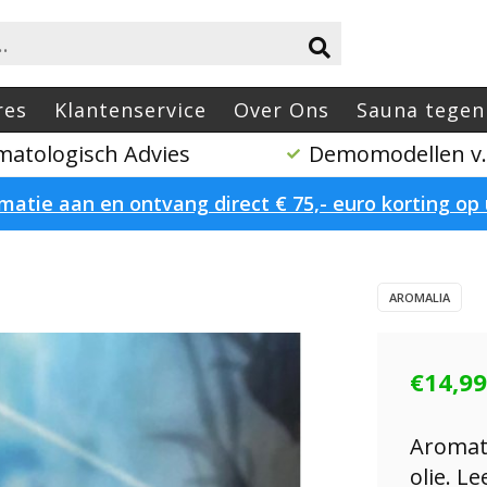
res
Klantenservice
Over Ons
Sauna tegen
atologisch Advies
Demomodellen v.a
atie aan en ontvang direct € 75,- euro korting o
AROMALIA
€14,99
Aromat
olie.
Le